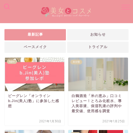
最新記事
お知らせ
ベースメイク
トライアル
bglen
未分類
ビーグレン「オンライン
白鶴酒造「米の恵み」口コミ
b.Jin(美人)塾」に参加した感
レビュー！とろみ化粧水、導
想
入美容液、保湿乳液の評判や
最安値、使用感を調査
2021年1月30日
2021年1月25日