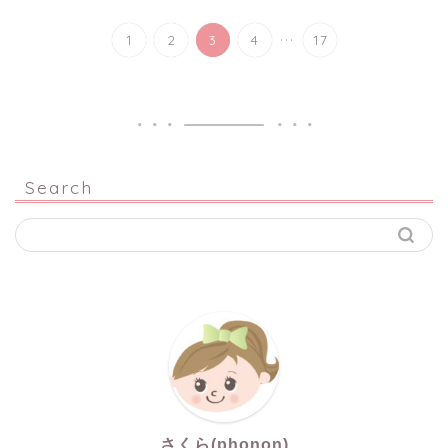
...
1
2
3
4
17
Search
さくら(phonon)