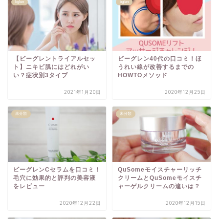
bglen
bglen
【ビーグレントライアルセッ
ビーグレン40代の口コミ！ほ
ト】ニキビ肌にはどれがい
うれい線が改善するまでの
い？症状別3タイプ
HOWTOメソッド
2021年1月20日
2020年12月25日
未分類
未分類
ビーグレンCセラムを口コミ！
QuSomeモイスチャーリッチ
毛穴に効果的と評判の美容液
クリームとQuSomeモイスチ
をレビュー
ャーゲルクリームの違いは？
2020年12月22日
2020年12月15日