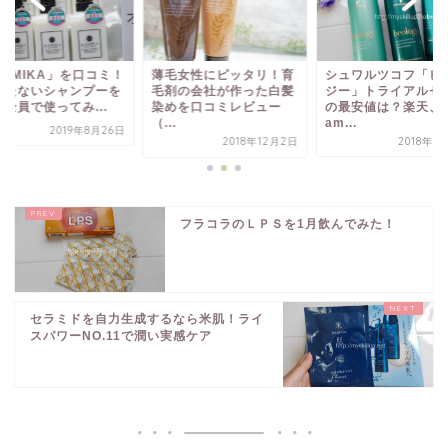
シュワルツコフ「ビ
KAMIKA」を口コミ！
薄毛女性にピッタリ！育
ジー」トライアルセ
立たないシャンプーを
毛剤の会社が作った白髪
の最安値は？楽天、
全員で使ってみ...
染めを口コミレビュー
am...
（...
2019年8月26日
2018年3
2018年12月2日
フラコラのＬＰＳを1月飲んでみた！
セラミドを自力生成するなら米肌！ライ
スパワーNO.11で潤い実感ケア