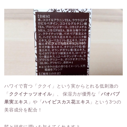
ハワイで育つ「ククイ」という実からとれる低刺激の
「
ククイナッツオイル
」、 保湿力が優秀な「
バオバブ
果実エキス
」や「
ハイビスカス花エキス
」という3つの
美容成分を配合！
髪と頭皮に潤いを与えてくれますよ。