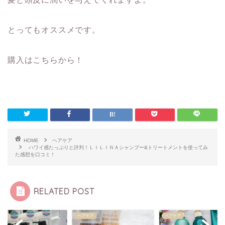
とってもオススメです。
購入はこちらから！
HOME
ヘアケア
ハワイ感たっぷりと評判！ＬＩＬＩＮＡシャンプー&トリートメントを使ってみ
た感想を口コミ！
RELATED POST
ケア
ヘアケア
ヘアケア