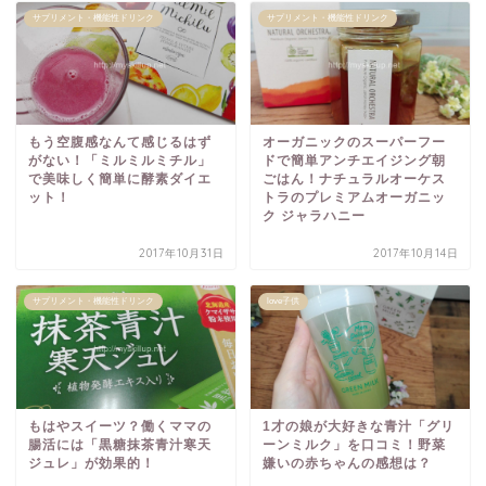
サプリメント・機能性ドリンク
サプリメント・機能性ドリンク
もう空腹感なんて感じるはず
オーガニックのスーパーフー
がない！「ミルミルミチル」
ドで簡単アンチエイジング朝
で美味しく簡単に酵素ダイエ
ごはん！ナチュラルオーケス
ット！
トラのプレミアムオーガニッ
ク ジャラハニー
2017年10月31日
2017年10月14日
サプリメント・機能性ドリンク
love子供
もはやスイーツ？働くママの
1才の娘が大好きな青汁「グリ
腸活には「黒糖抹茶青汁寒天
ーンミルク」を口コミ！野菜
ジュレ」が効果的！
嫌いの赤ちゃんの感想は？