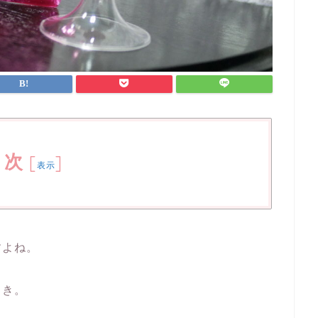
目次
[
]
表示
すよね。
とき。