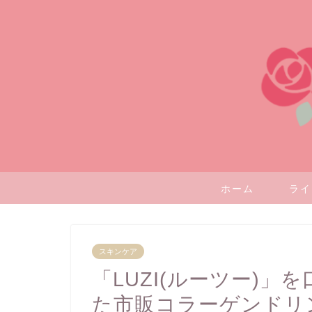
ホーム
ライ
スキンケア
「LUZI(ルーツー)
た市販コラーゲンドリ