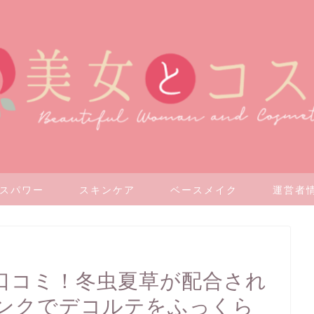
スパワー
スキンケア
ベースメイク
運営者情
」を口コミ！冬虫夏草が配合され
ンクでデコルテをふっくら