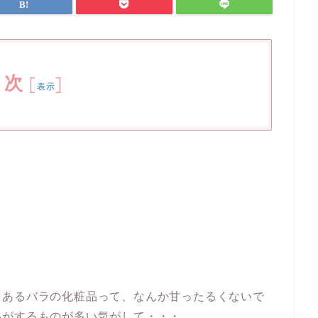
目次
[
]
表示
！
くあるバラの化粧品って、なんか甘ったるくないで
いがするものが多い気がして・・・