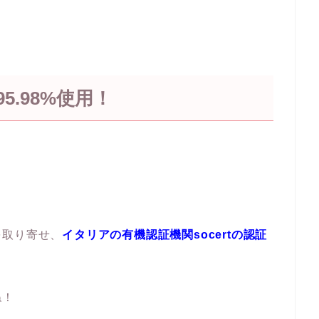
。
.98%使用！
を取り寄せ、
イタリアの有機認証機関socertの認証
ね！