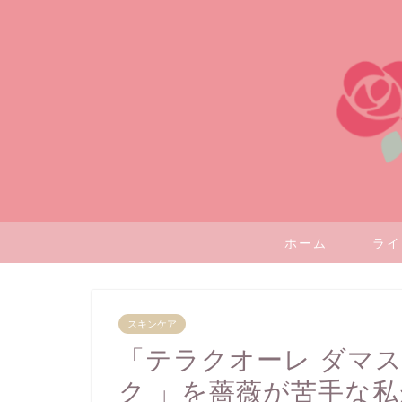
ホーム
ライ
スキンケア
「テラクオーレ ダマ
ク 」を薔薇が苦手な